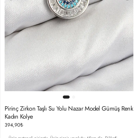
Pirinç Zirkon Taşlı Su Yolu Nazar Model Gümüş Renk
Kadın Kolye
394,90
₺
– Ürün materyali pirinçtir.- Ürün zincir uzunluğu 45cm dir.- Dikkatli