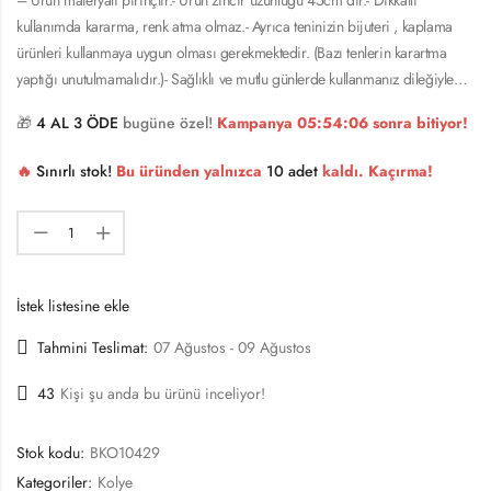
kullanımda kararma, renk atma olmaz.- Ayrıca teninizin bijuteri , kaplama
ürünleri kullanmaya uygun olması gerekmektedir. (Bazı tenlerin karartma
yaptığı unutulmamalıdır.)- Sağlıklı ve mutlu günlerde kullanmanız dileğiyle…
🎁
4 AL 3 ÖDE
bugüne özel!
Kampanya
05:54:06
sonra bitiyor!
🔥
Sınırlı stok!
Bu üründen yalnızca
10 adet
kaldı. Kaçırma!
İstek listesine ekle
Tahmini Teslimat:
07 Ağustos - 09 Ağustos
43
Kişi şu anda bu ürünü inceliyor!
Stok kodu:
BKO10429
Kategoriler:
Kolye