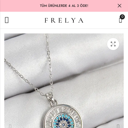
TÜM ÜRÜNLERDE 4 AL 3 ÖDE!
0