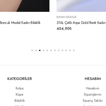
BAYAN BILEKLIK
BAYAN BILEKLIK
316L Çelik Arpa Gold Renk Kadın Bileklik
COOL (Havalı) 
Bileklik
454,90
₺
184,90
₺
KATEGORİLER
HESABIM
Kolye
Hesabım
Küpe
Siparişlerim
Bileklik
Sipariş Takibi