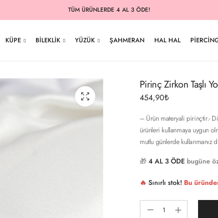
TÜM ÜRÜNLERDE 4 AL 3 ÖDE!
KÜPE
BILEKLIK
YÜZÜK
ŞAHMERAN
HAL HAL
PIERCIN
Pirinç Zirkon Taşlı
454,90
₺
– Ürün materyali pirinçtir.- D
ürünleri kullanmaya uygun olm
mutlu günlerde kullanmanız d
🎁
4 AL 3 ÖDE
bugüne öz
🔥
Sınırlı stok!
Bu üründe