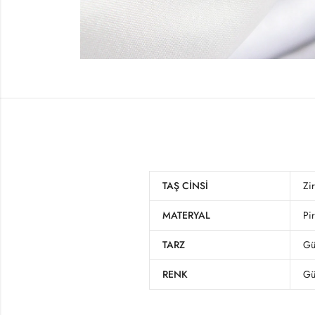
TAŞ CINSI
Zi
MATERYAL
Pi
TARZ
Gü
RENK
Gü