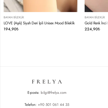
BAYAN BILEKLIK
x Mood Bileklik
Gold Renk İnci Boncuk Model Kadın Bileklik
224,90
₺
E-posta:
bilgi@frelya.com
Telefon:
+90 501 061 44 35