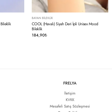
BAYAN BILEKLIK
Siyah Deri İpli Unisex Mood
316L Çelik Gold Renk Çeyrek Altın
Detay Kadın Kelepçe
364,90
₺
FRELYA
İletişim
KVKK
Mesafeli Satış Sözleşmesi