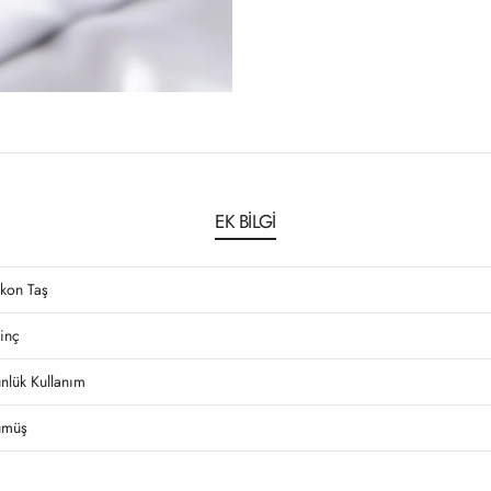
EK BILGI
rkon Taş
rinç
nlük Kullanım
müş