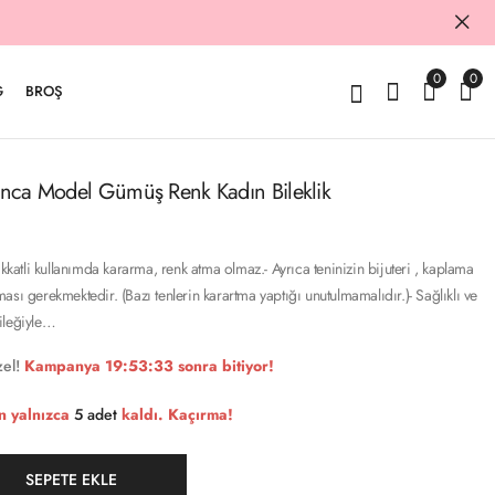
0
0
G
BROŞ
 Yonca Model Gümüş Renk Kadın Bileklik
ikkatli kullanımda kararma, renk atma olmaz.- Ayrıca teninizin bijuteri , kaplama
ası gerekmektedir. (Bazı tenlerin karartma yaptığı unutulmamalıdır.)- Sağlıklı ve
ileğiyle…
el!
Kampanya
19:53:32
sonra bitiyor!
n yalnızca
5 adet
kaldı. Kaçırma!
SEPETE EKLE