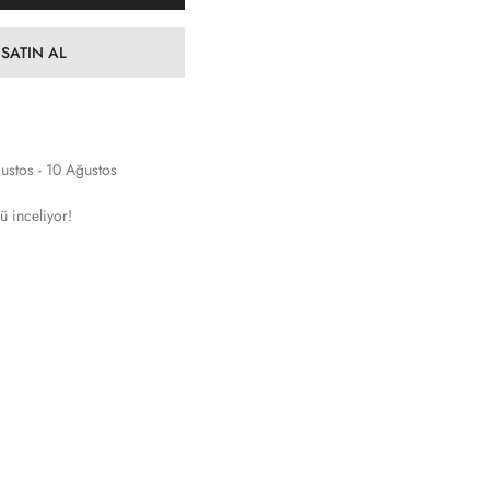
SATIN AL
ustos - 10 Ağustos
ü inceliyor!