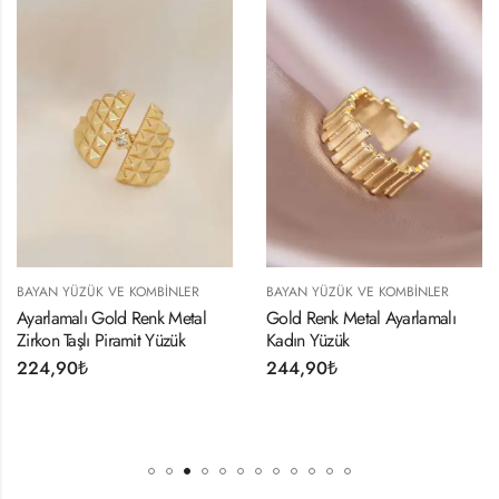
ÜK VE KOMBINLER
BAYAN YÜZÜK VE KOMBINLER
BAYAN YÜZ
 Gold Renk Metal
Gold Renk Metal Ayarlamalı
Ayarlamalı
ı Piramit Yüzük
Kadın Yüzük
Sarılan Ell
Yüzük
244,90
₺
224,90
₺