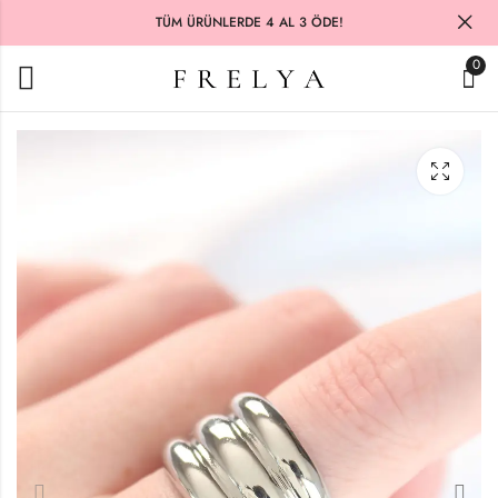
TÜM ÜRÜNLERDE 4 AL 3 ÖDE!
0