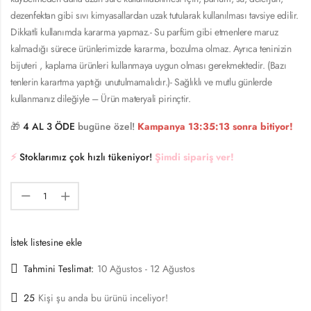
dezenfektan gibi sıvı kimyasallardan uzak tutularak kullanılması tavsiye edilir.
Dikkatli kullanımda kararma yapmaz.- Su parfüm gibi etmenlere maruz
kalmadığı sürece ürünlerimizde kararma, bozulma olmaz. Ayrıca teninizin
bijuteri , kaplama ürünleri kullanmaya uygun olması gerekmektedir. (Bazı
tenlerin karartma yaptığı unutulmamalıdır.)- Sağlıklı ve mutlu günlerde
kullanmanız dileğiyle – Ürün materyali pirinçtir.
🎁
4 AL 3 ÖDE
bugüne özel!
Kampanya
13:35:13
sonra bitiyor!
⚡️
Stoklarımız çok hızlı tükeniyor!
Şimdi sipariş ver!
İstek listesine ekle
Tahmini Teslimat:
10 Ağustos - 12 Ağustos
25
Kişi şu anda bu ürünü inceliyor!