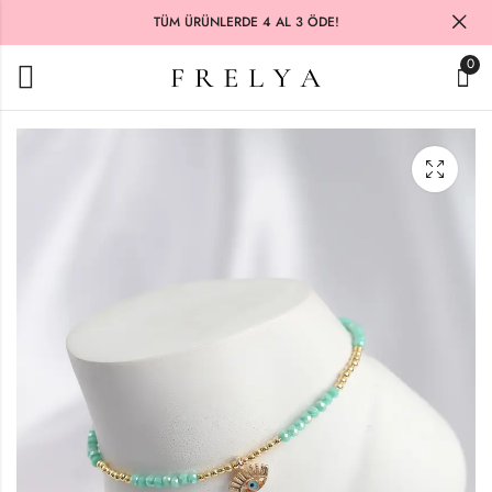
TÜM ÜRÜNLERDE 4 AL 3 ÖDE!
0