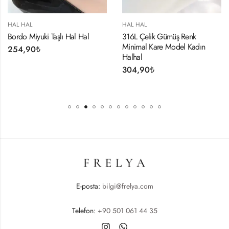
HAL HAL
HAL HAL
Bordo Miyuki Taşlı Hal Hal
316L Çelik Gümüş Renk
Minimal Kare Model Kadın
254,90
₺
Halhal
304,90
₺
E-posta:
bilgi@frelya.com
Telefon:
+90 501 061 44 35