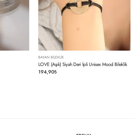
BAYAN BILEKLIK
 İpli Unisex Mood Bileklik
316L Çelik Gold Renk İtalyan Zincirli Bilek
254,90
₺