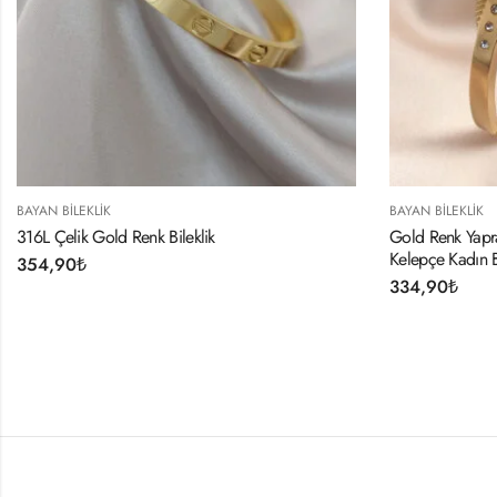
BAYAN BILEKLIK
BAYA
Gold Renk Yaprak Model Zirkon Taş Detay
316L
Kelepçe Kadın Bileklik
37
334,90
₺