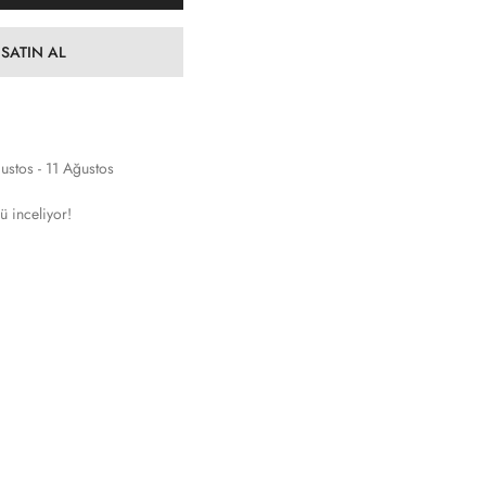
SATIN AL
ustos - 11 Ağustos
ü inceliyor!