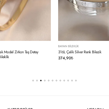
N BILEKLIK
BAYAN BILEKLIK
 Çelik Silver Renk Bilezik
LOVE (Aşık) Siyah Deri
4,90
₺
194,90
₺