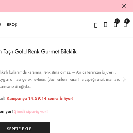
0
0
G
BROŞ
on Taşlı Gold Renk Gurmet Bileklik
ikkatli kullanımda kararma, renk atma olmaz. – Ayrıca teninizin bijuteri ,
ygun olması gerekmektedir. (Bazı tenlerin karartma yaptığı unutulmamalıdır.)-
llanmanız dileğiyle…
el!
Kampanya
14:59:13
sonra bitiyor!
keniyor!
Şimdi sipariş ver!
SEPETE EKLE