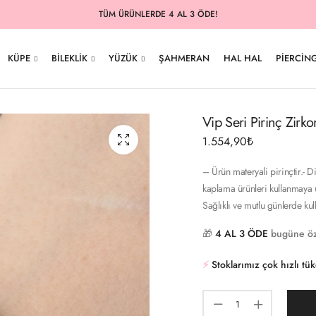
TÜM ÜRÜNLERDE 4 AL 3 ÖDE!
KÜPE
BILEKLIK
YÜZÜK
ŞAHMERAN
HAL HAL
PIERCIN
Vip Seri Pirinç Zirk
1.554,90
₺
– Ürün materyali pirinçtir.- D
kaplama ürünleri kullanmaya u
Sağlıklı ve mutlu günlerde ku
🎁
4 AL 3 ÖDE
bugüne öz
⚡️
Stoklarımız çok hızlı tü