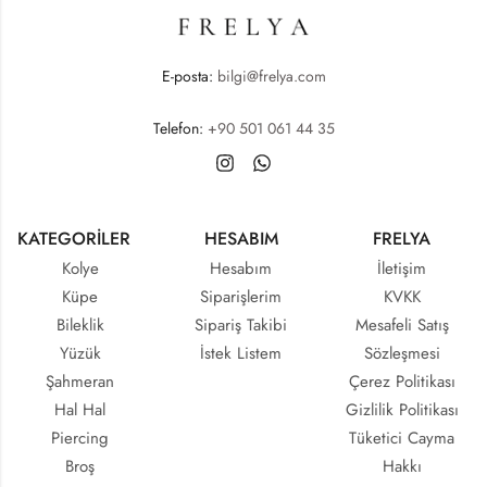
E-posta:
bilgi@frelya.com
Telefon:
+90 501 061 44 35
KATEGORİLER
HESABIM
FRELYA
Kolye
Hesabım
İletişim
Küpe
Siparişlerim
KVKK
Bileklik
Sipariş Takibi
Mesafeli Satış
Yüzük
İstek Listem
Sözleşmesi
Şahmeran
Çerez Politikası
Hal Hal
Gizlilik Politikası
Piercing
Tüketici Cayma
Broş
Hakkı