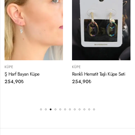
KÜPE
KÜPE
Bayan Küpe
Renkli Hematit Taşlı Küpe Seti
KüpeGe
Renk Me
0
₺
254,90
₺
254,9