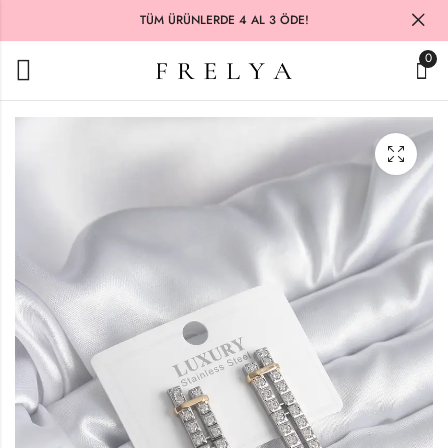
TÜM ÜRÜNLERDE 4 AL 3 ÖDE!
0