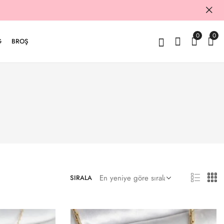
0
0
G
BROŞ
SIRALA