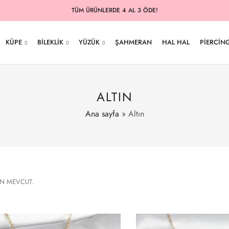
TÜM ÜRÜNLERDE 4 AL 3 ÖDE!
KÜPE
BILEKLIK
YÜZÜK
ŞAHMERAN
HAL HAL
PIERCIN
ALTIN
Ana sayfa
»
Altın
ÜN MEVCUT.