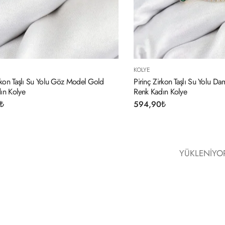
KOLYE
irkon Taşlı Su Yolu Göz Model Gold
Pirinç Zirkon Taşlı Su Yolu 
ın Kolye
Renk Kadın Kolye
₺
594,90
₺
YÜKLENIYOR