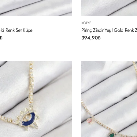
KOLYE
old Renk Set Küpe
Pirinç Zincir Yeşil Gold Renk Z
₺
394,90
₺