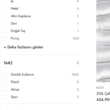
İp
6
Metal
6
Altın Kaplama
2
Deri
1
Doğal Taş
1
Pirinç
830
+ Daha fazlasını göster
TARZ
Günlük Kullanım
1065
Klasik
8
KOLYE
Abiye
2
316L Çeli
Spor
2
434,90