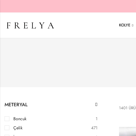
KOLYE
METERYAL
1401 ÜR
Boncuk
1
Çelik
471