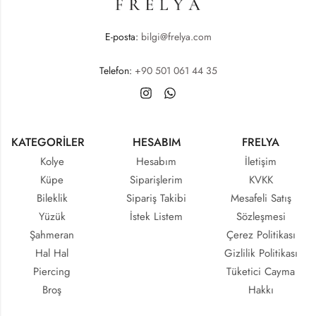
E-posta:
bilgi@frelya.com
Telefon:
+90 501 061 44 35
KATEGORİLER
HESABIM
FRELYA
Kolye
Hesabım
İletişim
Küpe
Siparişlerim
KVKK
Bileklik
Sipariş Takibi
Mesafeli Satış
Yüzük
İstek Listem
Sözleşmesi
Şahmeran
Çerez Politikası
Hal Hal
Gizlilik Politikası
Piercing
Tüketici Cayma
Broş
Hakkı