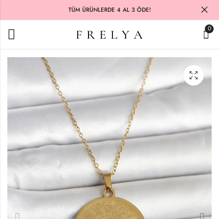
TÜM ÜRÜNLERDE 4 AL 3 ÖDE!
0