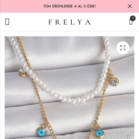
TÜM ÜRÜNLERDE 4 AL 3 ÖDE!
0