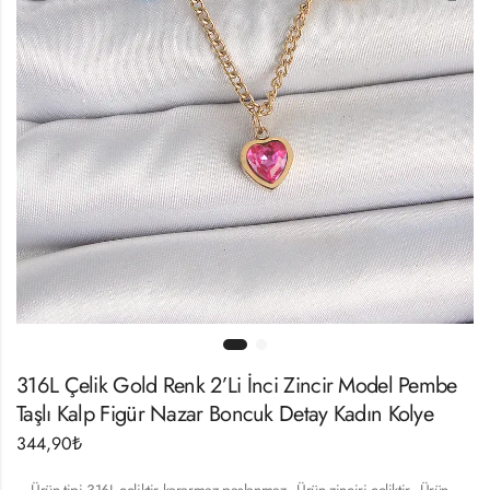
316L Çelik Gold Renk 2’Li İnci Zincir Model Pembe
Taşlı Kalp Figür Nazar Boncuk Detay Kadın Kolye
344,90
₺
– Ürün tipi 316L çeliktir kararmaz paslanmaz.- Ürün zinciri çeliktir.- Ürün