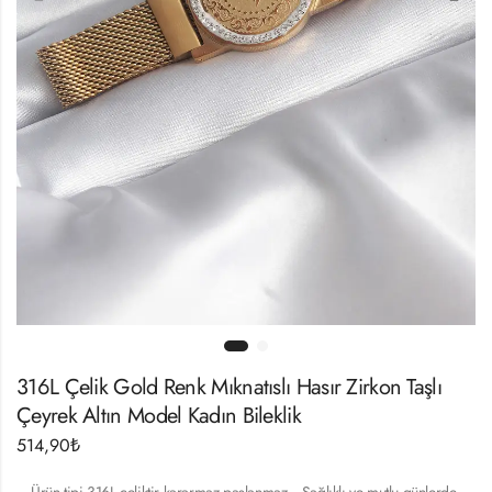
316L Çelik Gold Renk Mıknatıslı Hasır Zirkon Taşlı
Çeyrek Altın Model Kadın Bileklik
514,90
₺
– Ürün tipi 316L çeliktir kararmaz paslanmaz .- Sağlıklı ve mutlu günlerde