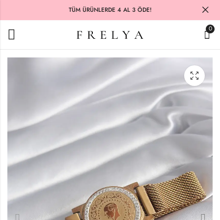
TÜM ÜRÜNLERDE 4 AL 3 ÖDE!
0