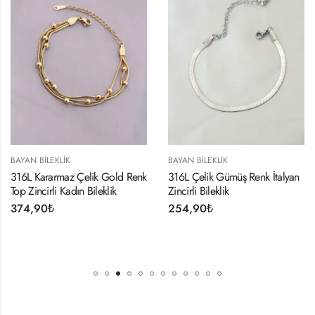
EKLIK
BAYAN BILEKLIK
BAYAN BIL
armaz Çelik Gold Renk
316L Çelik Gümüş Renk İtalyan
316L Çeli
li Kadın Bileklik
Zincirli Bileklik
354,90
₺
254,90
₺