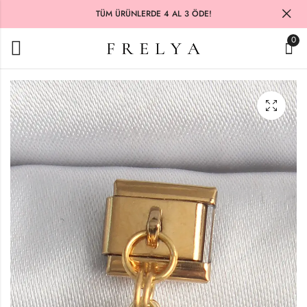
TÜM ÜRÜNLERDE 4 AL 3 ÖDE!
0