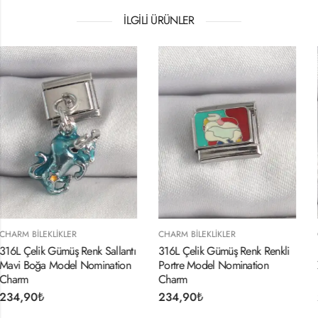
İLGILI ÜRÜNLER
CHARM BILEKLIKLER
CHARM BILEKLIKLER
allantı
316L Çelik Gümüş Renk Renkli
316L Çelik Gold Renk Sal
ation
Portre Model Nomination
Zirkon Taşlı Kiraz Model
Charm
Nomination Charm
234,90
₺
234,90
₺