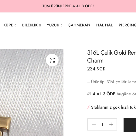
TÜM ÜRÜNLERDE 4 AL 3 ÖDE!
KÜPE
BILEKLIK
YÜZÜK
ŞAHMERAN
HAL HAL
PIERCIN
316L Çelik Gold Renk
Charm
234,90
₺
– Ürün tipi 316L çeliktir kar
🎁
4 AL 3 ÖDE
bugüne öz
⚡️
Stoklarımız çok hızlı tü