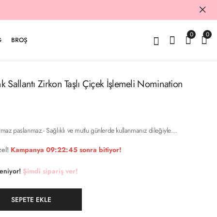
0
0
G
BROŞ
 Sallantı Zirkon Taşlı Çiçek İşlemeli Nomination
armaz paslanmaz.- Sağlıklı ve mutlu günlerde kullanmanız dileğiyle…
el!
Kampanya
09:22:44
sonra bitiyor!
keniyor!
Şimdi sipariş ver!
SEPETE EKLE