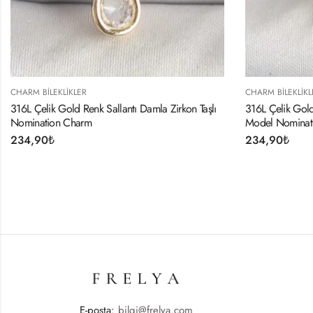
CHARM BILEKLIKLER
CHARM B
aşlı
316L Çelik Gold Renk Sallantı Zirkon Taşlı Anahtar
316L Çel
Model Nomination Charm
Model 
234,90
₺
234,9
E-posta:
bilgi@frelya.com