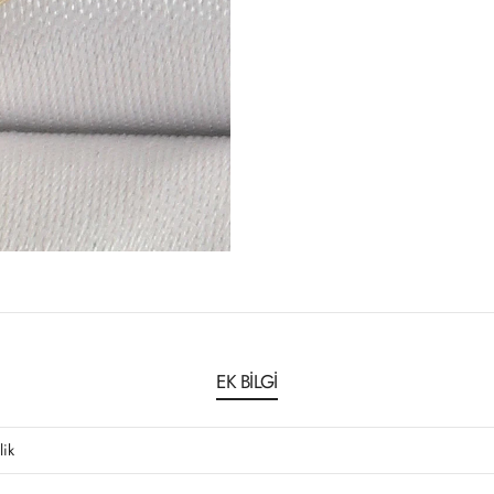
EK BILGI
lik