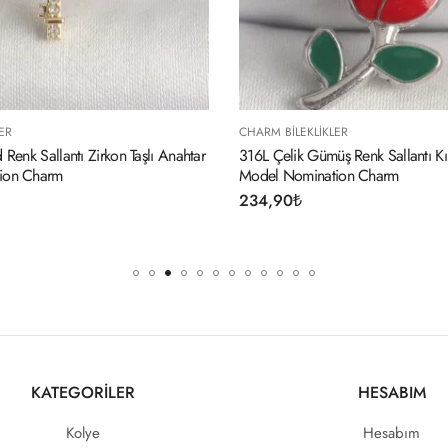
ILEKLIKLER
CHARM BILEKLIKLER
ik Gümüş Renk Sallantı Kırmızı Gül
316L Çelik Gold Renk Sallan
Nomination Charm
Model Nomination Charm
0
₺
234,90
₺
KATEGORİLER
HESABIM
Kolye
Hesabım