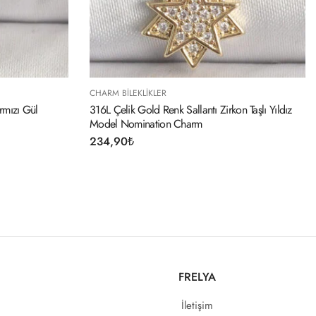
CHARM BILEKLIKLER
tı Zirkon Taşlı Yıldız
316L Çelik Gümüş Renk Sallantı Aslan Model
Nomination Charm
234,90
₺
FRELYA
İletişim