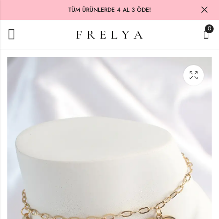
TÜM ÜRÜNLERDE 4 AL 3 ÖDE!
0