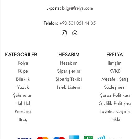
E-posta:
bilgi@frelya.com
Telefon:
+90 501 061 44 35
KATEGORİLER
HESABIM
FRELYA
Kolye
Hesabım
İletişim
Küpe
Siparişlerim
KVKK
Bileklik
Sipariş Takibi
Mesafeli Satış
Yüzük
İstek Listem
Sözleşmesi
Şahmeran
Çerez Politikası
Hal Hal
Gizlilik Politikası
Piercing
Tüketici Cayma
Broş
Hakkı