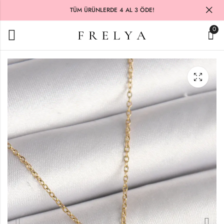
TÜM ÜRÜNLERDE 4 AL 3 ÖDE!
0