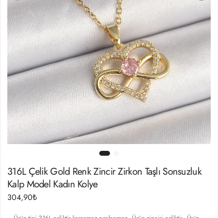
316L Çelik Gold Renk Zincir Zirkon Taşlı Sonsuzluk
Kalp Model Kadın Kolye
304,90
₺
– Ürün tipi 316L çeliktir kararmaz paslanmaz.- Ürün zinciri çeliktir.- Ürün