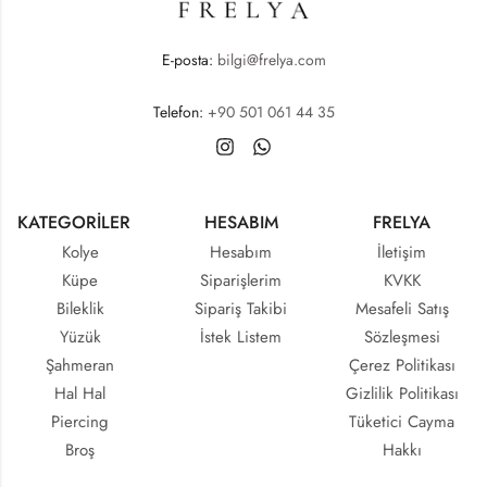
E-posta:
bilgi@frelya.com
Telefon:
+90 501 061 44 35
KATEGORİLER
HESABIM
FRELYA
Kolye
Hesabım
İletişim
Küpe
Siparişlerim
KVKK
Bileklik
Sipariş Takibi
Mesafeli Satış
Yüzük
İstek Listem
Sözleşmesi
Şahmeran
Çerez Politikası
Hal Hal
Gizlilik Politikası
Piercing
Tüketici Cayma
Broş
Hakkı