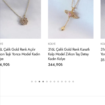
KOLYE
KOLYE
r
316L Çelik Gold Renk Kanatlı
316L Çelik Gümüş Renk Açıl
adın
Kalp Model Zirkon Taş Detay
Yonca Model Kadın Kolye
Kadın Kolye
314,90
₺
344,90
₺