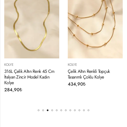
KOLYE
KOLYE
316L Çelik Altın Renk 45 Cm
Çelik Altın Renkli Topçuk
İtalyan Zincir Model Kadın
Tasarımlı Çoklu Kolye
Kolye
434,90
₺
284,90
₺