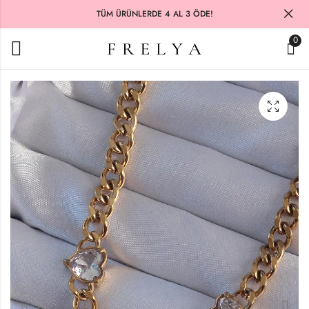
TÜM ÜRÜNLERDE 4 AL 3 ÖDE!
0