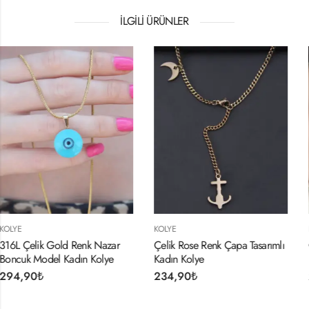
İLGILI ÜRÜNLER
KOLYE
KOLYE
azar
Çelik Rose Renk Çapa Tasarımlı
Gold Beyaz Renk Kelebe
lye
Kadın Kolye
Kadın Kolye
234,90
₺
274,90
₺