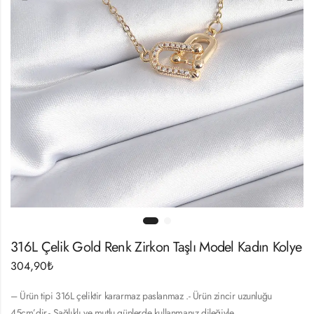
316L Çelik Gold Renk Zirkon Taşlı Model Kadın Kolye
304,90
₺
– Ürün tipi 316L çeliktir kararmaz paslanmaz .- Ürün zincir uzunluğu
45cm’dir.- Sağlıklı ve mutlu günlerde kullanmanız dileğiyle…