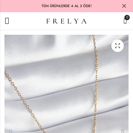
TÜM ÜRÜNLERDE 4 AL 3 ÖDE!
0