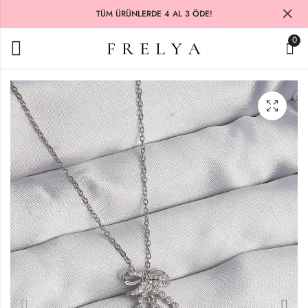
TÜM ÜRÜNLERDE 4 AL 3 ÖDE!
0