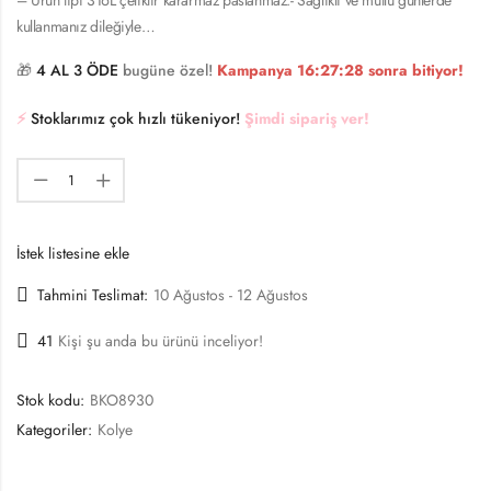
kullanmanız dileğiyle…
🎁
4 AL 3 ÖDE
bugüne özel!
Kampanya
16:27:27
sonra bitiyor!
⚡️
Stoklarımız çok hızlı tükeniyor!
Şimdi sipariş ver!
İstek listesine ekle
Tahmini Teslimat:
10 Ağustos - 12 Ağustos
41
Kişi şu anda bu ürünü inceliyor!
Stok kodu:
BKO8930
Kategoriler:
Kolye