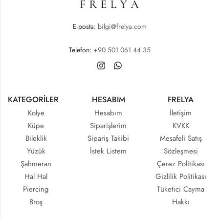
E-posta:
bilgi@frelya.com
Telefon:
+90 501 061 44 35
KATEGORİLER
HESABIM
FRELYA
Kolye
Hesabım
İletişim
Küpe
Siparişlerim
KVKK
Bileklik
Sipariş Takibi
Mesafeli Satış
Yüzük
İstek Listem
Sözleşmesi
Şahmeran
Çerez Politikası
Hal Hal
Gizlilik Politikası
Piercing
Tüketici Cayma
Broş
Hakkı