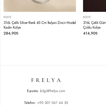
KOLYE
KOL
ncir Model
316L Çelik Gümüş Renk Minimal Topçuk Model
316
Çoklu Kolye
Kol
414,90
₺
31
E-posta:
bilgi@frelya.com
Telefon:
+90 501 061 44 35