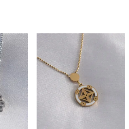
KOLYE
Gold Renk Minimal Kalp Figür Kadın Kol
234,90
₺