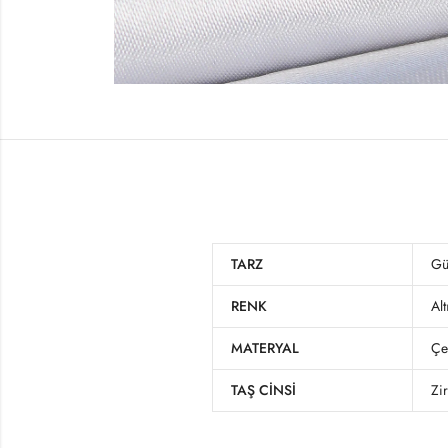
TARZ
Gü
RENK
Alt
MATERYAL
Çe
TAŞ CINSI
Zi