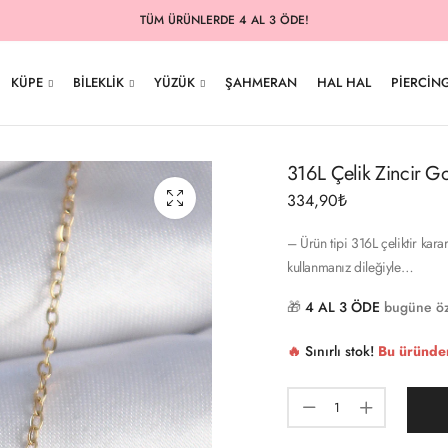
TÜM ÜRÜNLERDE 4 AL 3 ÖDE!
KÜPE
BILEKLIK
YÜZÜK
ŞAHMERAN
HAL HAL
PIERCIN
316L Çelik Zincir Go
334,90
₺
– Ürün tipi 316L çeliktir kar
kullanmanız dileğiyle…
🎁
4 AL 3 ÖDE
bugüne öz
🔥
Sınırlı stok!
Bu üründe