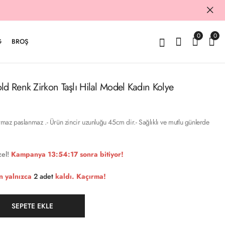
0
0
G
BROŞ
ld Renk Zirkon Taşlı Hilal Model Kadın Kolye
armaz paslanmaz .- Ürün zincir uzunluğu 45cm dir.- Sağlıklı ve mutlu günlerde
el!
Kampanya
13:54:17
sonra bitiyor!
n yalnızca
2 adet
kaldı. Kaçırma!
SEPETE EKLE