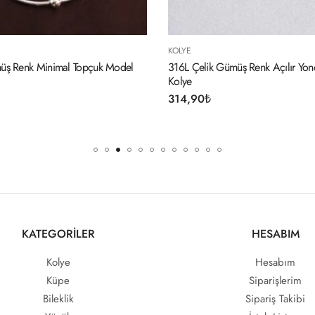
YE
KOLYE
L Çelik Gümüş Renk Açılır Yonca Model Kadın
316L Çelik Gold Renk 
ye
294,90
₺
4,90
₺
KATEGORİLER
HESABIM
Kolye
Hesabım
Küpe
Siparişlerim
Bileklik
Sipariş Takibi