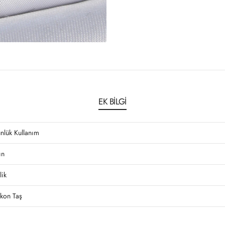
EK BILGI
nlük Kullanım
ın
lik
rkon Taş