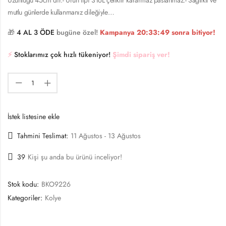
mutlu günlerde kullanmanız dileğiyle…
🎁
4 AL 3 ÖDE
bugüne özel!
Kampanya
20:33:48
sonra bitiyor!
⚡️
Stoklarımız çok hızlı tükeniyor!
Şimdi sipariş ver!
İstek listesine ekle
Tahmini Teslimat:
11 Ağustos - 13 Ağustos
39
Kişi şu anda bu ürünü inceliyor!
Stok kodu:
BKO9226
Kategoriler:
Kolye