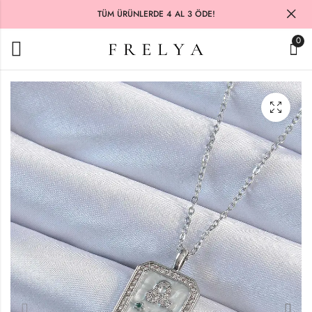
TÜM ÜRÜNLERDE 4 AL 3 ÖDE!
0