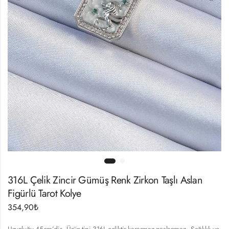
316L Çelik Zincir Gümüş Renk Zirkon Taşlı Aslan
Figürlü Tarot Kolye
354,90
₺
Uzunluğu 45cm’dir.- Ürün tipi 316L çeliktir kararmaz paslanmaz.- Sağlıklı ve