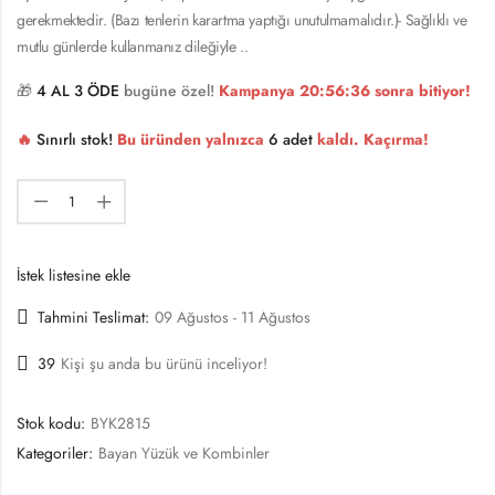
gerekmektedir. (Bazı tenlerin karartma yaptığı unutulmamalıdır.)- Sağlıklı ve
mutlu günlerde kullanmanız dileğiyle ..
🎁
4 AL 3 ÖDE
bugüne özel!
Kampanya
20:56:36
sonra bitiyor!
🔥
Sınırlı stok!
Bu üründen yalnızca
6 adet
kaldı. Kaçırma!
İstek listesine ekle
Tahmini Teslimat:
09 Ağustos - 11 Ağustos
39
Kişi şu anda bu ürünü inceliyor!
Stok kodu:
BYK2815
Kategoriler:
Bayan Yüzük ve Kombinler