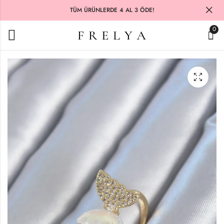
TÜM ÜRÜNLERDE 4 AL 3 ÖDE!
0