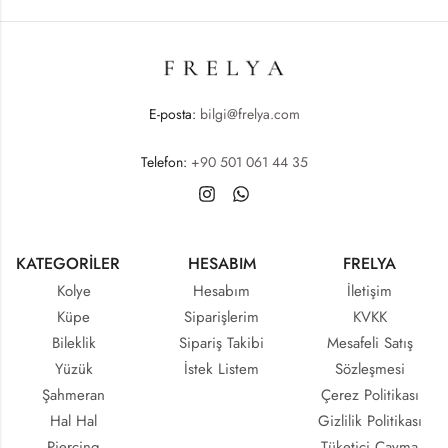
E-posta:
bilgi@frelya.com
Telefon:
+90 501 061 44 35
KATEGORİLER
HESABIM
FRELYA
Kolye
Hesabım
İletişim
Küpe
Siparişlerim
KVKK
Bileklik
Sipariş Takibi
Mesafeli Satış
Yüzük
İstek Listem
Sözleşmesi
Şahmeran
Çerez Politikası
Hal Hal
Gizlilik Politikası
Piercing
Tüketici Cayma