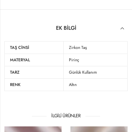
EK BILGI
TAŞ CINSI
Zirkon Taş
MATERYAL
Pirinç
TARZ
Günlük Kullanım
RENK
Altın
İLGILI ÜRÜNLER