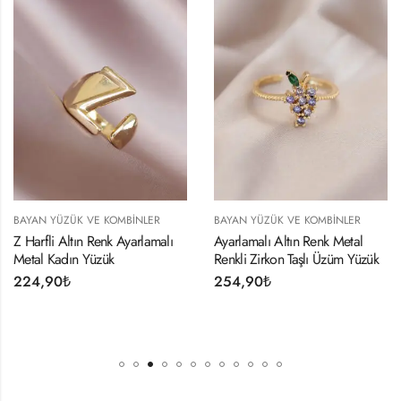
E KOMBINLER
BAYAN YÜZÜK VE KOMBINLER
BAYAN YÜZÜK V
Renk Ayarlamalı
Ayarlamalı Altın Renk Metal
Otantik Emoji T
zük
Renkli Zirkon Taşlı Üzüm Yüzük
Ayarlamalı Kad
254,90
₺
224,90
₺