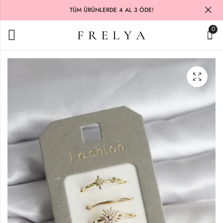
TÜM ÜRÜNLERDE 4 AL 3 ÖDE!
0