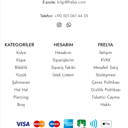
E-posta:
bilgi@frelya.com
Telefon:
+90 501 061 44 35
KATEGORİLER
HESABIM
FRELYA
Kolye
Hesabım
İletişim
Küpe
Siparişlerim
KVKK
Bileklik
Sipariş Takibi
Mesafeli Satış
Yüzük
İstek Listem
Sözleşmesi
Şahmeran
Çerez Politikası
Hal Hal
Gizlilik Politikası
Piercing
Tüketici Cayma
Broş
Hakkı