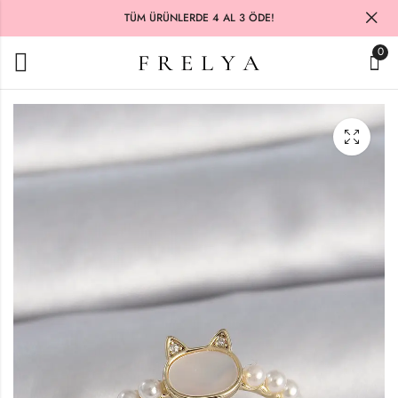
TÜM ÜRÜNLERDE 4 AL 3 ÖDE!
0