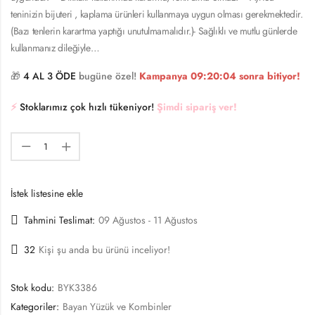
teninizin bijuteri , kaplama ürünleri kullanmaya uygun olması gerekmektedir.
(Bazı tenlerin karartma yaptığı unutulmamalıdır.)- Sağlıklı ve mutlu günlerde
kullanmanız dileğiyle…
🎁
4 AL 3 ÖDE
bugüne özel!
Kampanya
09:20:04
sonra bitiyor!
⚡️
Stoklarımız çok hızlı tükeniyor!
Şimdi sipariş ver!
İstek listesine ekle
Tahmini Teslimat:
09 Ağustos - 11 Ağustos
32
Kişi şu anda bu ürünü inceliyor!
Stok kodu:
BYK3386
Kategoriler:
Bayan Yüzük ve Kombinler