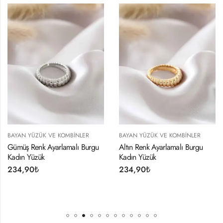
 YÜZÜK VE KOMBINLER
BAYAN YÜZÜK VE KOMBINLER
BAYAN
 Renk Ayarlamalı Burgu
Altın Renk Ayarlamalı Burgu
Ayarl
 Yüzük
Kadın Yüzük
Zirko
,90
₺
234,90
₺
234