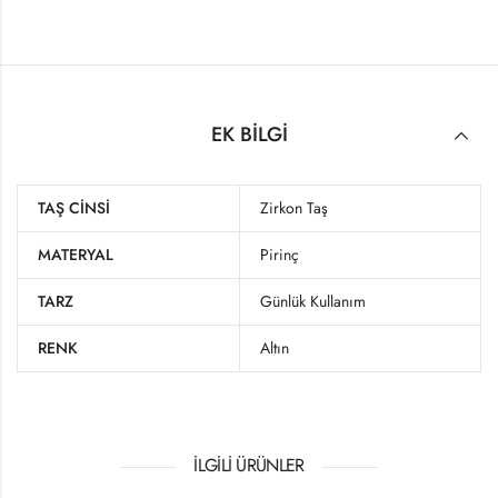
EK BILGI
TAŞ CINSI
Zirkon Taş
MATERYAL
Pirinç
TARZ
Günlük Kullanım
RENK
Altın
İLGILI ÜRÜNLER