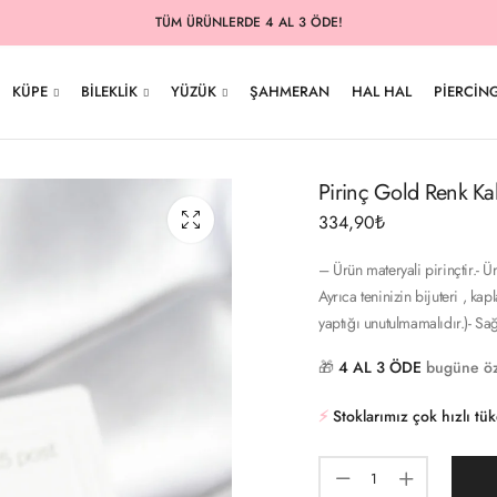
TÜM ÜRÜNLERDE 4 AL 3 ÖDE!
KÜPE
BILEKLIK
YÜZÜK
ŞAHMERAN
HAL HAL
PIERCIN
Pirinç Gold Renk Ka
334,90
₺
– Ürün materyali pirinçtir.- 
Ayrıca teninizin bijuteri , k
yaptığı unutulmamalıdır.)- Sa
🎁
4 AL 3 ÖDE
bugüne öz
⚡️
Stoklarımız çok hızlı tü