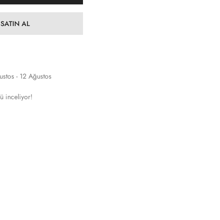
SATIN AL
ustos - 12 Ağustos
ü inceliyor!