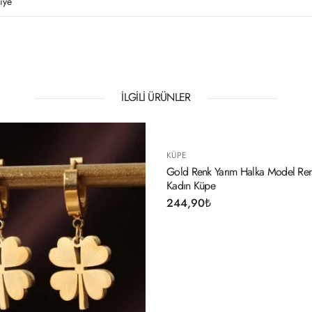
iye
İLGILI ÜRÜNLER
KÜPE
nk Yarım Halka Model Renkli Kristal Taşlı
316L Çelik Gümüş Renk 
Küpe
344,90
₺
0
₺