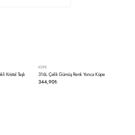
KÜPE
Yonca Küpe
Gümüş Renk Zirkon Taşlı Üçgen Model Kadı
Küpe
284,90
₺