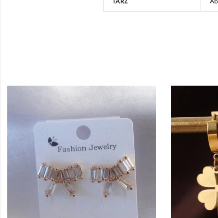
TARZ
Ab
KÜPE
Gold Re
Kadın 
244,9