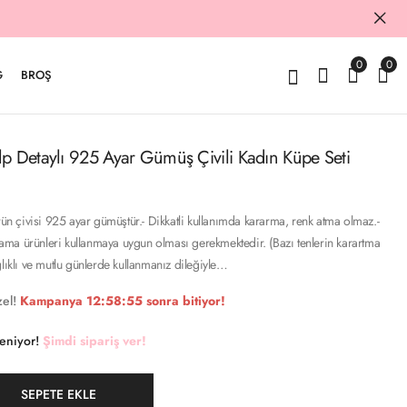
0
0
G
BROŞ
lp Detaylı 925 Ayar Gümüş Çivili Kadın Küpe Seti
Ürün çivisi 925 ayar gümüştür.- Dikkatli kullanımda kararma, renk atma olmaz.-
aplama ürünleri kullanmaya uygun olması gerekmektedir. (Bazı tenlerin karartma
ğlıklı ve mutlu günlerde kullanmanız dileğiyle…
el!
Kampanya
12:58:54
sonra bitiyor!
keniyor!
Şimdi sipariş ver!
SEPETE EKLE