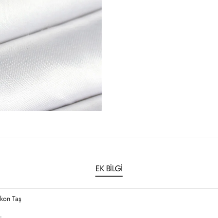
EK BILGI
rkon Taş