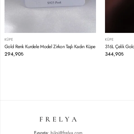
KÜPE
n Küpe
316L Çelik Gold Renk Yonca Küpe
344,90
₺
E-posta:
bilgi@frelya.com