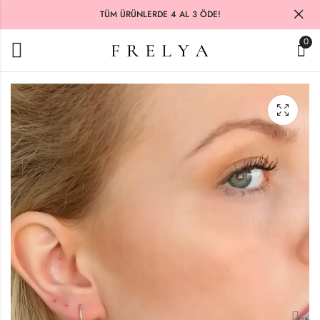
TÜM ÜRÜNLERDE 4 AL 3 ÖDE!
0