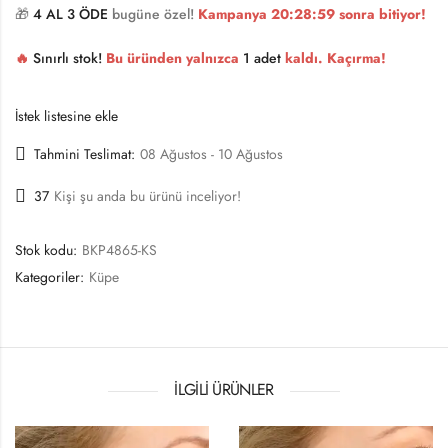
🎁
4 AL 3 ÖDE
bugüne özel!
Kampanya
20:28:58
sonra bitiyor!
🔥
Sınırlı stok!
Bu üründen yalnızca
1 adet
kaldı. Kaçırma!
İstek listesine ekle
Tahmini Teslimat:
08 Ağustos - 10 Ağustos
37
Kişi şu anda bu ürünü inceliyor!
Stok kodu:
BKP4865-KS
Kategoriler:
Küpe
İLGILI ÜRÜNLER