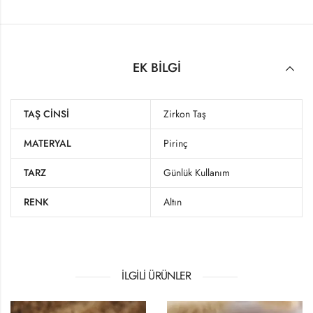
EK BILGI
TAŞ CINSI
Zirkon Taş
MATERYAL
Pirinç
TARZ
Günlük Kullanım
RENK
Altın
İLGILI ÜRÜNLER