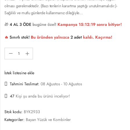
olması gerekmektedir. (Bazı tenlerin karartma yaptığı unutulmamalıdır.)-
Sağlıklı ve mutlu günlerde kullanmanız dileğiyle…
🎁
4 AL 3 ÖDE
bugüne özel!
Kampanya
15:12:18
sonra bitiyor!
🔥
Sınırlı stok!
Bu üründen yalnızca
2 adet
kaldı. Kaçırma!
İstek listesine ekle
Tahmini Teslimat:
08 Ağustos - 10 Ağustos
47
Kişi şu anda bu ürünü inceliyor!
Stok kodu:
BYK2933
Kategoriler:
Bayan Yüzük ve Kombinler