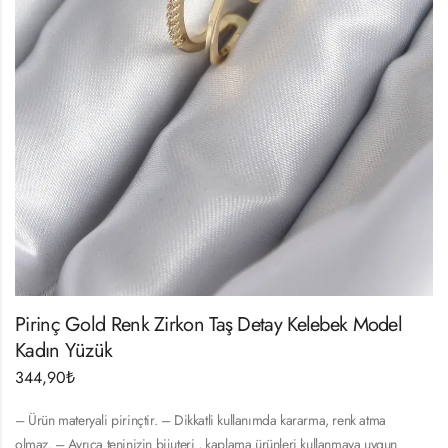
Pirinç Gold Renk Zirkon Taş Detay Kelebek Model
Kadın Yüzük
344,90
₺
– Ürün materyali pirinçtir. – Dikkatli kullanımda kararma, renk atma
olmaz. – Ayrıca teninizin bijuteri , kaplama ürünleri kullanmaya uygun