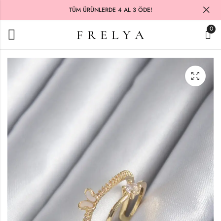
TÜM ÜRÜNLERDE 4 AL 3 ÖDE!
0