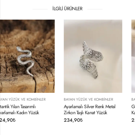
İLGILI ÜRÜNLER
BAYAN YÜZÜK VE KOMBINLER
BAYAN YÜZÜK VE KOMBINLER
Ayarlamalı Silver Renk Metal
Gümüş Renk Ayarlamalı Bu
Zirkon Taşlı Kanat Yüzük
Kadın Yüzük
234,90
₺
234,90
₺