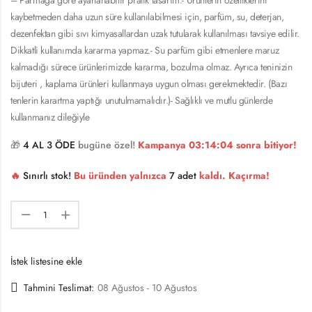
kaybetmeden daha uzun süre kullanılabilmesi için, parfüm, su, deterjan,
dezenfektan gibi sıvı kimyasallardan uzak tutularak kullanılması tavsiye edilir.
Dikkatli kullanımda kararma yapmaz.- Su parfüm gibi etmenlere maruz
kalmadığı sürece ürünlerimizde kararma, bozulma olmaz. Ayrıca teninizin
bijuteri , kaplama ürünleri kullanmaya uygun olması gerekmektedir. (Bazı
tenlerin karartma yaptığı unutulmamalıdır.)- Sağlıklı ve mutlu günlerde
kullanmanız dileğiyle
🎁
4 AL 3 ÖDE
bugüne özel!
Kampanya
03:14:04
sonra bitiyor!
🔥
Sınırlı stok!
Bu üründen yalnızca
7 adet
kaldı. Kaçırma!
İstek listesine ekle
Tahmini Teslimat:
08 Ağustos - 10 Ağustos