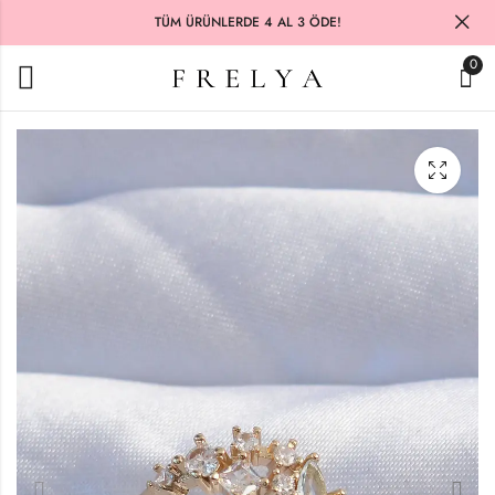
TÜM ÜRÜNLERDE 4 AL 3 ÖDE!
0