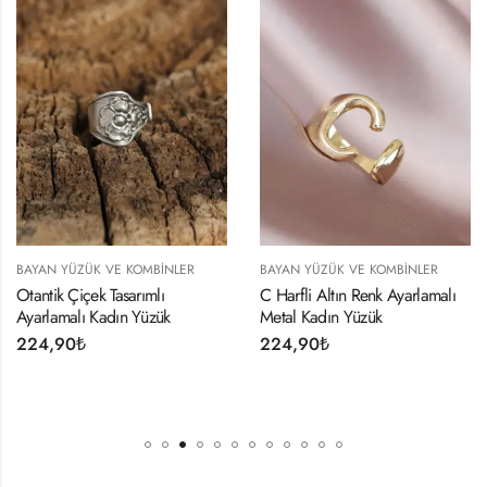
OMBINLER
BAYAN YÜZÜK VE KOMBINLER
BAYAN YÜZÜK VE K
ımlı
C Harfli Altın Renk Ayarlamalı
Ayarlamalı Gold R
Yüzük
Metal Kadın Yüzük
Zirkon Taşlı Pirami
224,90
₺
224,90
₺