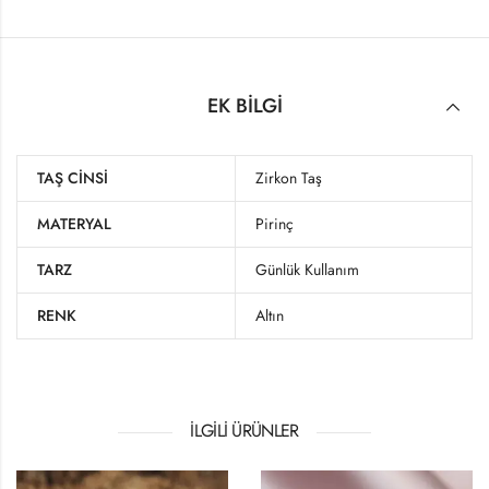
EK BILGI
TAŞ CINSI
Zirkon Taş
MATERYAL
Pirinç
TARZ
Günlük Kullanım
RENK
Altın
İLGILI ÜRÜNLER