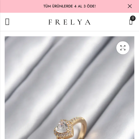
TÜM ÜRÜNLERDE 4 AL 3 ÖDE!
0