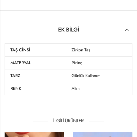
EK BILGI
TAŞ CINSI
Zirkon Taş
MATERYAL
Pirinç
TARZ
Günlük Kullanım
RENK
Altın
İLGILI ÜRÜNLER