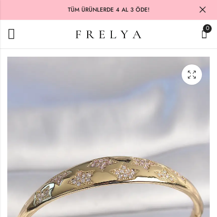
TÜM ÜRÜNLERDE 4 AL 3 ÖDE!
0