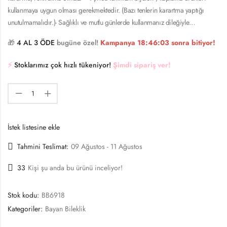
kullanmaya uygun olması gerekmektedir. (Bazı tenlerin karartma yaptığı
unutulmamalıdır.)- Sağlıklı ve mutlu günlerde kullanmanız dileğiyle…
🎁
4 AL 3 ÖDE
bugüne özel!
Kampanya
18:46:03
sonra bitiyor!
⚡️
Stoklarımız çok hızlı tükeniyor!
Şimdi sipariş ver!
İstek listesine ekle
Tahmini Teslimat:
09 Ağustos - 11 Ağustos
33
Kişi şu anda bu ürünü inceliyor!
Stok kodu:
BB6918
Kategoriler:
Bayan Bileklik