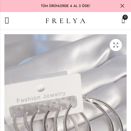
TÜM ÜRÜNLERDE 4 AL 3 ÖDE!
0