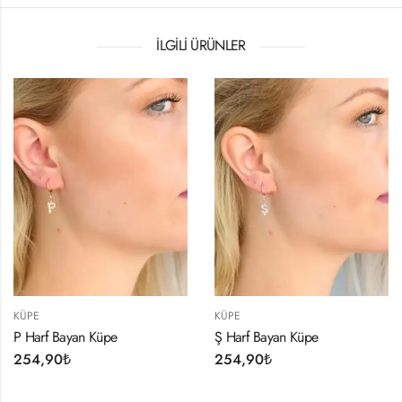
İLGILI ÜRÜNLER
KÜPE
KÜPE
Küpe
Ş Harf Bayan Küpe
F Harf Bayan 
254,90
₺
254,90
₺