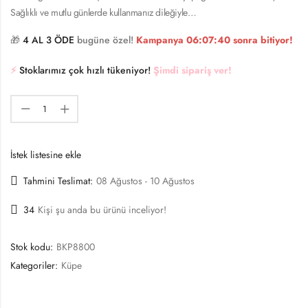
Sağlıklı ve mutlu günlerde kullanmanız dileğiyle…
🎁
4 AL 3 ÖDE
bugüne özel!
Kampanya
06:07:40
sonra bitiyor!
⚡️
Stoklarımız çok hızlı tükeniyor!
Şimdi sipariş ver!
İstek listesine ekle
Tahmini Teslimat:
08 Ağustos - 10 Ağustos
34
Kişi şu anda bu ürünü inceliyor!
Stok kodu:
BKP8800
Kategoriler:
Küpe