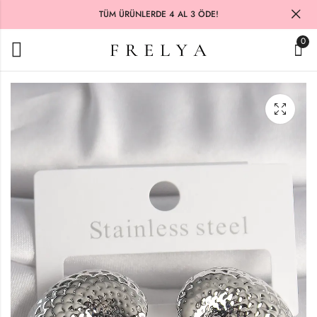
TÜM ÜRÜNLERDE 4 AL 3 ÖDE!
0