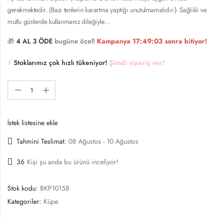
gerekmektedir. (Bazı tenlerin karartma yaptığı unutulmamalıdır.)- Sağlıklı ve
mutlu günlerde kullanmanız dileğiyle…
🎁
4 AL 3 ÖDE
bugüne özel!
Kampanya
17:49:02
sonra bitiyor!
⚡️
Stoklarımız çok hızlı tükeniyor!
Şimdi sipariş ver!
İstek listesine ekle
Tahmini Teslimat:
08 Ağustos - 10 Ağustos
36
Kişi şu anda bu ürünü inceliyor!
Stok kodu:
BKP10158
Kategoriler:
Küpe