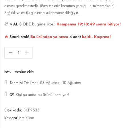
olması gerekmektedir. (Bazı tenlerin karartma yaptığı unutulmamalıdır.)-
Sağlıklı ve mutlu günlerde kullanmanız dileğiyle…
🎁
4 AL 3 ÖDE
bugüne özel!
Kampanya
19:18:49
sonra bitiyor!
🔥
Sınırlı stok!
Bu üründen yalnızca
4 adet
kaldı. Kaçırma!
İstek listesine ekle
Tahmini Teslimat:
08 Ağustos - 10 Ağustos
39
Kişi şu anda bu ürünü inceliyor!
Stok kodu:
BKP9535
Kategoriler:
Küpe