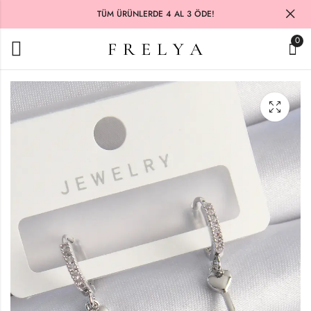
TÜM ÜRÜNLERDE 4 AL 3 ÖDE!
0