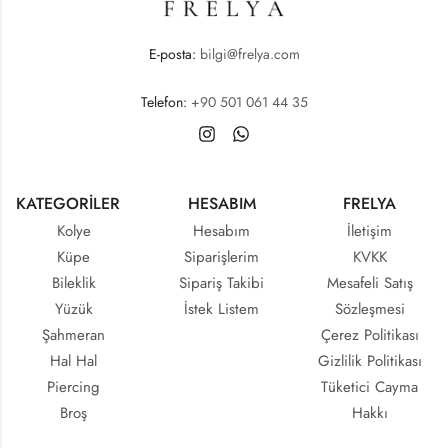
E-posta:
bilgi@frelya.com
Telefon:
+90 501 061 44 35
KATEGORİLER
HESABIM
FRELYA
Kolye
Hesabım
İletişim
Küpe
Siparişlerim
KVKK
Bileklik
Sipariş Takibi
Mesafeli Satış
Yüzük
İstek Listem
Sözleşmesi
Şahmeran
Çerez Politikası
Hal Hal
Gizlilik Politikası
Piercing
Tüketici Cayma
Broş
Hakkı