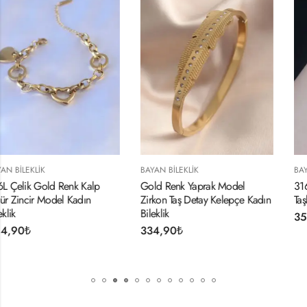
BAYAN BILEKLIK
BAYAN BILEKLIK
Gold Renk Yaprak Model
316L Çelik Gold Renk Zirk
Zirkon Taş Detay Kelepçe Kadın
Taşlı Kadın Kelepçe
Bileklik
354,90
₺
334,90
₺