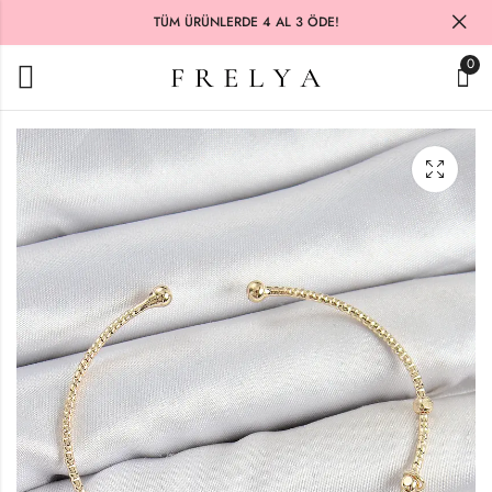
TÜM ÜRÜNLERDE 4 AL 3 ÖDE!
0