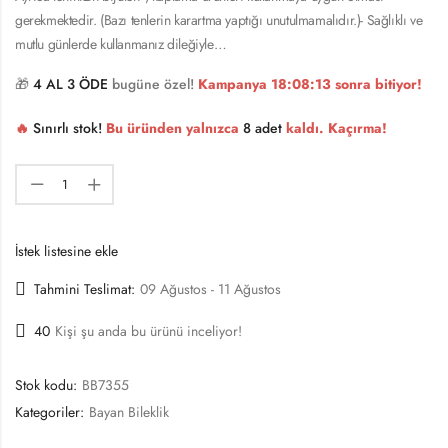
gerekmektedir. (Bazı tenlerin karartma yaptığı unutulmamalıdır.)- Sağlıklı ve
mutlu günlerde kullanmanız dileğiyle…
🎁
4 AL 3 ÖDE
bugüne özel!
Kampanya
18:08:13
sonra bitiyor!
🔥
Sınırlı stok!
Bu üründen yalnızca
8 adet
kaldı. Kaçırma!
İstek listesine ekle
Tahmini Teslimat:
09 Ağustos - 11 Ağustos
40
Kişi şu anda bu ürünü inceliyor!
Stok kodu:
BB7355
Kategoriler:
Bayan Bileklik