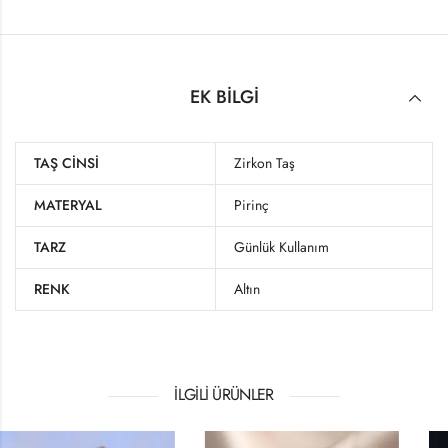
EK BILGI
TAŞ CINSI
Zirkon Taş
MATERYAL
Pirinç
TARZ
Günlük Kullanım
RENK
Altın
İLGILI ÜRÜNLER