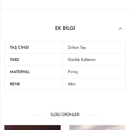
EK BILGI
TAŞ CINSI
Zirkon Taş
TARZ
Günlük Kullanım
MATERYAL
Pirinç
RENK
Altın
İLGILI ÜRÜNLER