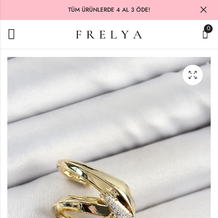
TÜM ÜRÜNLERDE 4 AL 3 ÖDE!
0