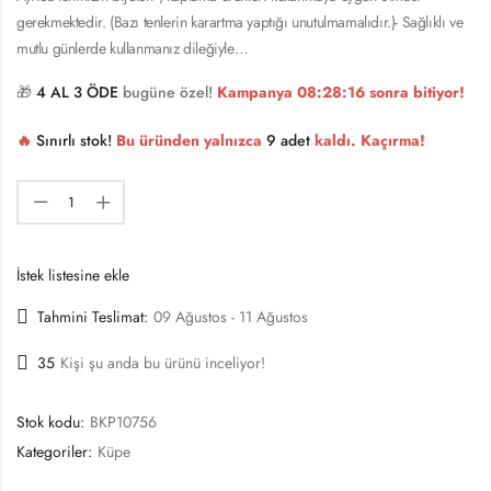
gerekmektedir. (Bazı tenlerin karartma yaptığı unutulmamalıdır.)- Sağlıklı ve
mutlu günlerde kullanmanız dileğiyle…
🎁
4 AL 3 ÖDE
bugüne özel!
Kampanya
08:28:15
sonra bitiyor!
🔥
Sınırlı stok!
Bu üründen yalnızca
9 adet
kaldı. Kaçırma!
İstek listesine ekle
Tahmini Teslimat:
09 Ağustos - 11 Ağustos
35
Kişi şu anda bu ürünü inceliyor!
Stok kodu:
BKP10756
Kategoriler:
Küpe