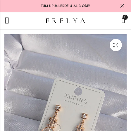
TÜM ÜRÜNLERDE 4 AL 3 ÖDE!
0