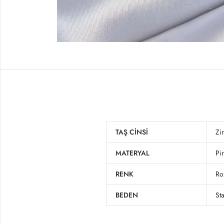
TAŞ CINSI
Zi
MATERYAL
Pi
RENK
Ro
BEDEN
St