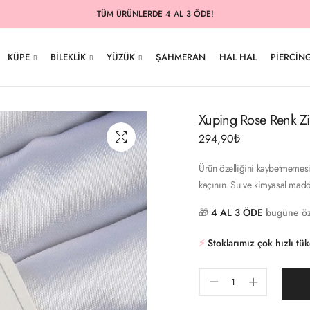
TÜM ÜRÜNLERDE 4 AL 3 ÖDE!
KÜPE
BILEKLIK
YÜZÜK
ŞAHMERAN
HAL HAL
PIERCIN
Xuping Rose Renk Zi
294,90
₺
Ürün özelliğini kaybetmemesi 
kaçının. Su ve kimyasal madd
🎁
4 AL 3 ÖDE
bugüne öz
⚡️
Stoklarımız çok hızlı tü