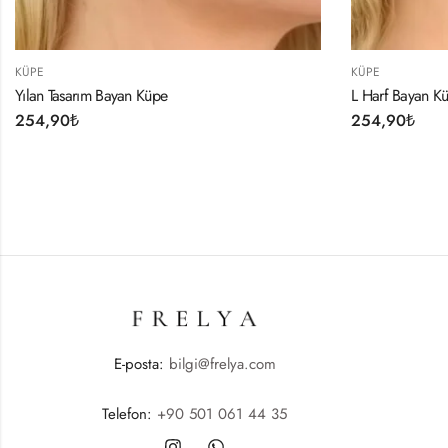
KÜPE
L Harf Bayan Küpe
254,90
₺
E-posta:
bilgi@frelya.com
Telefon:
+90 501 061 44 35