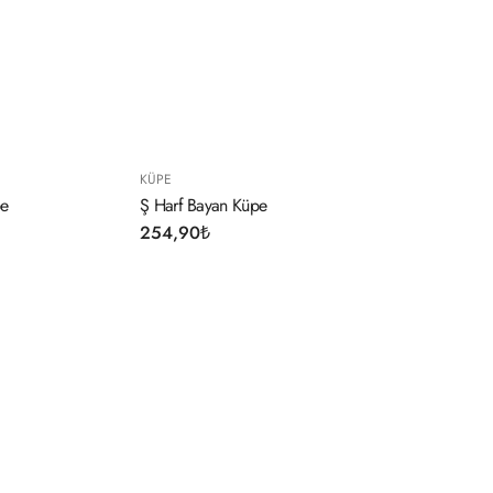
KÜPE
D Harf Bayan Küpe
254,90
₺