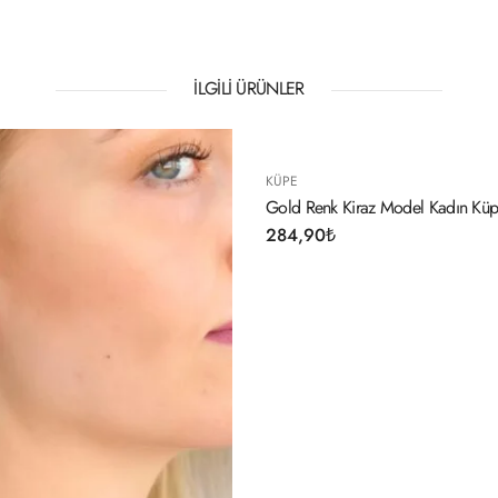
İLGILI ÜRÜNLER
KÜPE
Renk Kiraz Model Kadın Küpe
Ş Harf Bayan Küpe
,90
₺
254,90
₺