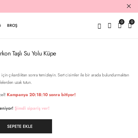
0
0
G
BROŞ
rkon Taşlı Su Yolu Küpe
için çıkardıktan sonra temizleyin. Sert cisimler ile bir arada bulundurmaktan
elerden uzak tutun.
el!
Kampanya
20:18:09
sonra bitiyor!
keniyor!
Şimdi sipariş ver!
SEPETE EKLE