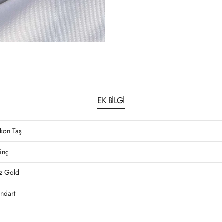
EK BILGI
rkon Taş
rinç
z Gold
andart