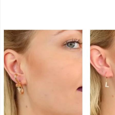
KÜPE
Gold 
284