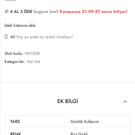
🎁
4 AL 3 ÖDE
bugüne özel!
Kampanya
21:59:56
sonra bitiyor!
İstek listesine ekle
40
Kişi şu anda bu ürünü inceliyor!
Stok kodu:
HH1208
Kategoriler:
Hal Hal
EK BILGI
TARZ
Günlük Kullanım
RENK
Roz Gold