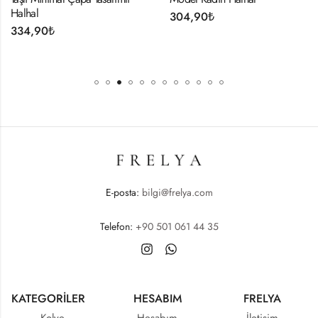
Halhal
304,90
₺
334,90
₺
E-posta:
bilgi@frelya.com
Telefon:
+90 501 061 44 35
KATEGORİLER
HESABIM
FRELYA
Kolye
Hesabım
İletişim