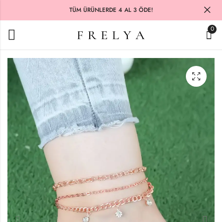
TÜM ÜRÜNLERDE 4 AL 3 ÖDE!
0