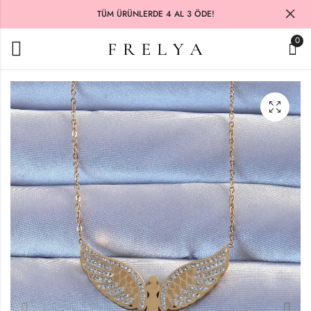
TÜM ÜRÜNLERDE 4 AL 3 ÖDE!
0