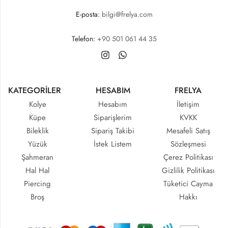
E-posta:
bilgi@frelya.com
Telefon:
+90 501 061 44 35
KATEGORİLER
HESABIM
FRELYA
Kolye
Hesabım
İletişim
Küpe
Siparişlerim
KVKK
Bileklik
Sipariş Takibi
Mesafeli Satış
Yüzük
İstek Listem
Sözleşmesi
Şahmeran
Çerez Politikası
Hal Hal
Gizlilik Politikası
Piercing
Tüketici Cayma
Broş
Hakkı