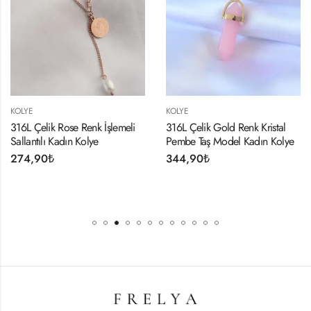
KOLYE
KOLYE
316L Çelik Rose Renk İşlemeli
316L Çelik Gold Renk Kristal
Sallantılı Kadın Kolye
Pembe Taş Model Kadın Kolye
274,90
₺
344,90
₺