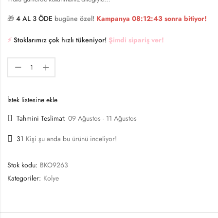
🎁
4 AL 3 ÖDE
bugüne özel!
Kampanya
08:12:43
sonra bitiyor!
⚡️
Stoklarımız çok hızlı tükeniyor!
Şimdi sipariş ver!
İstek listesine ekle
Tahmini Teslimat:
09 Ağustos - 11 Ağustos
31
Kişi şu anda bu ürünü inceliyor!
Stok kodu:
BKO9263
Kategoriler:
Kolye