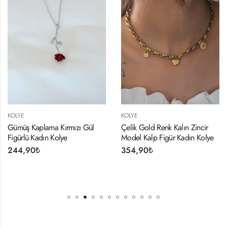
KOLYE
KOLYE
ırmızı Gül
Çelik Gold Renk Kalın Zincir
316L Çelik Silve
ye
Model Kalp Figür Kadın Kolye
İtalyan Zincir Mo
Kolye
354,90
₺
284,90
₺