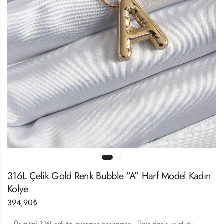
316L Çelik Gold Renk Bubble “A” Harf Model Kadın
Kolye
394,90
₺
– Ürün tipi 316L çeliktir kararmaz paslanmaz .- Ürün zincir uzunluğu