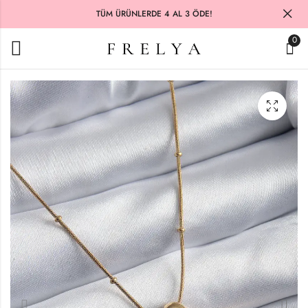
TÜM ÜRÜNLERDE 4 AL 3 ÖDE!
0