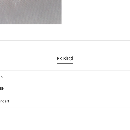
EK BILGI
ın
lik
andart