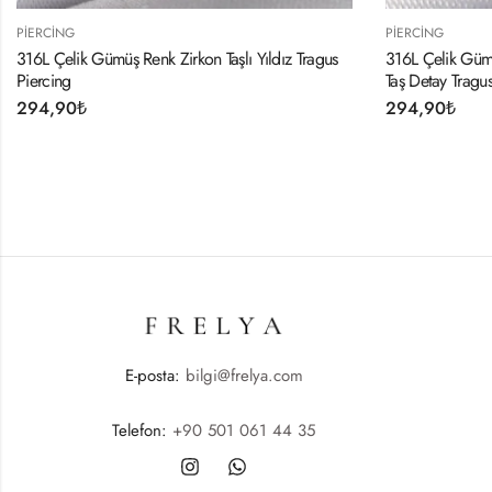
PIERCING
aşlı Yıldız Tragus
316L Çelik Gümüş Renk Pembe Mineli Kalp Zirko
Taş Detay Tragus Piercing
294,90
₺
E-posta:
bilgi@frelya.com
Telefon:
+90 501 061 44 35