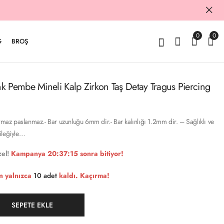
0
0
G
BROŞ
k Pembe Mineli Kalp Zirkon Taş Detay Tragus Piercing
armaz paslanmaz.- Bar uzunluğu 6mm dir.- Bar kalınlığı 1.2mm dir. – Sağlıklı ve
ileğiyle…
el!
Kampanya
20:37:14
sonra bitiyor!
n yalnızca
10 adet
kaldı. Kaçırma!
SEPETE EKLE