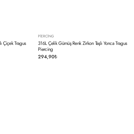
PIERCING
ümüş Renk Zirkon Taşlı Yonca Tragus
316L Çelik Gold Renk Pembe M
Taş Detay Tragus Piercing
294,90
₺