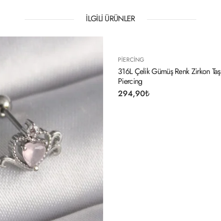
İLGILI ÜRÜNLER
PIERCING
PIERCING
316L Çelik Gümüş Renk Zirkon Taşlı Çiçek Tragus
316L Çelik G
Piercing
Piercing
294,90
₺
294,90
₺