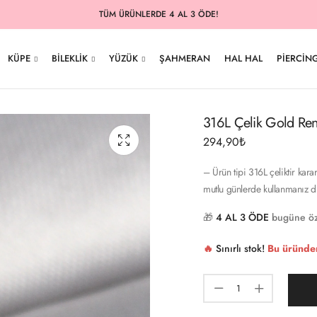
TÜM ÜRÜNLERDE 4 AL 3 ÖDE!
KÜPE
BILEKLIK
YÜZÜK
ŞAHMERAN
HAL HAL
PIERCIN
316L Çelik Gold Ren
294,90
₺
– Ürün tipi 316L çeliktir kar
mutlu günlerde kullanmanız d
🎁
4 AL 3 ÖDE
bugüne öz
🔥
Sınırlı stok!
Bu üründe