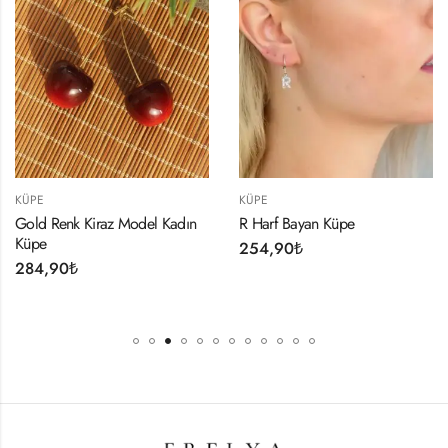
KÜPE
KÜPE
 Model Kadın
R Harf Bayan Küpe
316L Çelik Gold 
Küpe
254,90
₺
344,90
₺