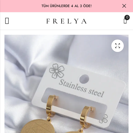
TÜM ÜRÜNLERDE 4 AL 3 ÖDE!
0