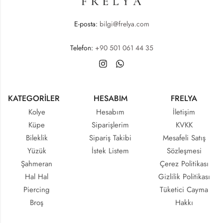
E-posta:
bilgi@frelya.com
Telefon:
+90 501 061 44 35
KATEGORİLER
HESABIM
FRELYA
Kolye
Hesabım
İletişim
Küpe
Siparişlerim
KVKK
Bileklik
Sipariş Takibi
Mesafeli Satış
Yüzük
İstek Listem
Sözleşmesi
Şahmeran
Çerez Politikası
Hal Hal
Gizlilik Politikası
Piercing
Tüketici Cayma
Broş
Hakkı