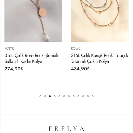
KOLYE
KOLYE
316L Çelik Rose Renk İşlemeli
316L Çelik Karışık Renkli Topçuk
Sallantılı Kadın Kolye
Tasarımlı Çoklu Kolye
274,90
₺
434,90
₺