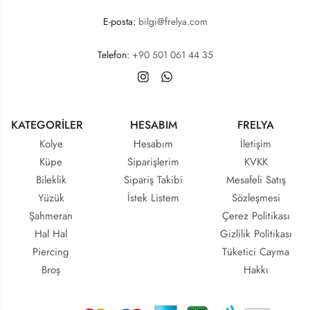
E-posta:
bilgi@frelya.com
Telefon:
+90 501 061 44 35
KATEGORİLER
HESABIM
FRELYA
Kolye
Hesabım
İletişim
Küpe
Siparişlerim
KVKK
Bileklik
Sipariş Takibi
Mesafeli Satış
Yüzük
İstek Listem
Sözleşmesi
Şahmeran
Çerez Politikası
Hal Hal
Gizlilik Politikası
Piercing
Tüketici Cayma
Broş
Hakkı