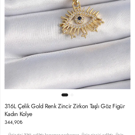
316L Çelik Gold Renk Zincir Zirkon Taşlı Göz Figür
Kadın Kolye
344,90
₺
– Ürün tipi 316L çeliktir kararmaz paslanmaz.- Ürün zinciri çeliktir.- Ürün