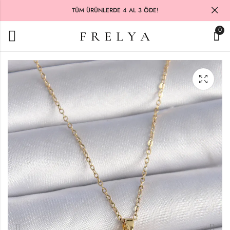
TÜM ÜRÜNLERDE 4 AL 3 ÖDE!
0