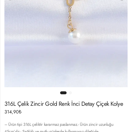
316L Çelik Zincir Gold Renk İnci Detay Çiçek Kolye
314,90
₺
– Ürün tipi 316L çeliktir kararmaz paslanmaz.- Ürün zincir uzunluğu
45cm’dir.- Sağlıklı ve mutlu günlerde kullanmanız dileğiyle…