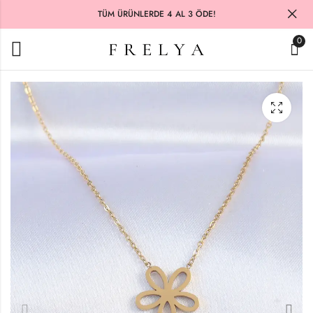
TÜM ÜRÜNLERDE 4 AL 3 ÖDE!
0