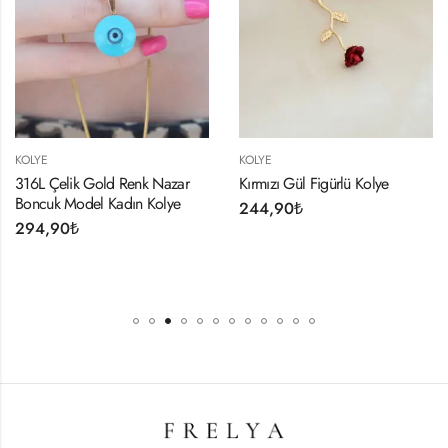
KOLYE
KOLYE
 Gold Renk Nazar
Kırmızı Gül Figürlü Kolye
Gold Renk 
del Kadın Kolye
Model C Ha
244,90
₺
234,90
₺