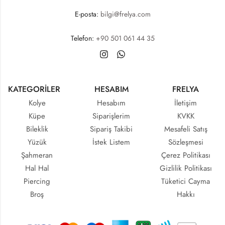
E-posta:
bilgi@frelya.com
Telefon:
+90 501 061 44 35
KATEGORİLER
HESABIM
FRELYA
Kolye
Hesabım
İletişim
Küpe
Siparişlerim
KVKK
Bileklik
Sipariş Takibi
Mesafeli Satış
Yüzük
İstek Listem
Sözleşmesi
Şahmeran
Çerez Politikası
Hal Hal
Gizlilik Politikası
Piercing
Tüketici Cayma
Broş
Hakkı