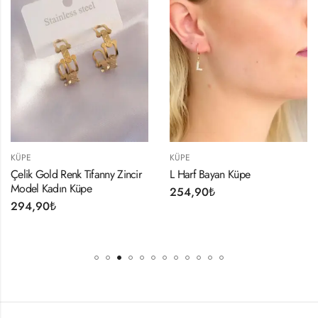
KÜPE
KÜPE
Çelik Gold Renk Tifanny Zincir
L Harf Bayan Küpe
Model Kadın Küpe
254,90
₺
294,90
₺