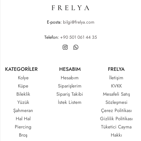
E-posta:
bilgi@frelya.com
Telefon:
+90 501 061 44 35
KATEGORİLER
HESABIM
FRELYA
Kolye
Hesabım
İletişim
Küpe
Siparişlerim
KVKK
Bileklik
Sipariş Takibi
Mesafeli Satış
Yüzük
İstek Listem
Sözleşmesi
Şahmeran
Çerez Politikası
Hal Hal
Gizlilik Politikası
Piercing
Tüketici Cayma
Broş
Hakkı