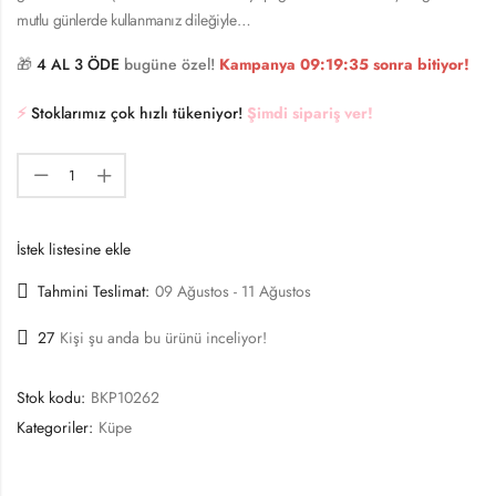
mutlu günlerde kullanmanız dileğiyle…
🎁
4 AL 3 ÖDE
bugüne özel!
Kampanya
09:19:35
sonra bitiyor!
⚡️
Stoklarımız çok hızlı tükeniyor!
Şimdi sipariş ver!
İstek listesine ekle
Tahmini Teslimat:
09 Ağustos - 11 Ağustos
27
Kişi şu anda bu ürünü inceliyor!
Stok kodu:
BKP10262
Kategoriler:
Küpe