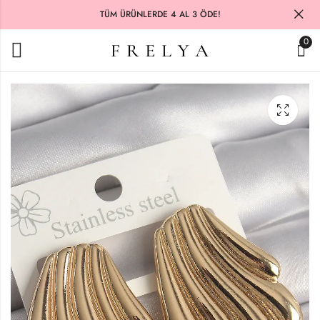
TÜM ÜRÜNLERDE 4 AL 3 ÖDE!
0