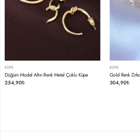
KÜPE
lu Küpe
Gold Renk Zirkon Taşlı Üçgen Model Kadın Küpe
304,90
₺