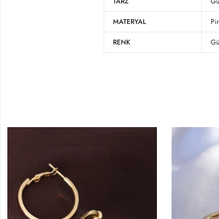
TARZ
Gü
MATERYAL
Pi
RENK
Gü