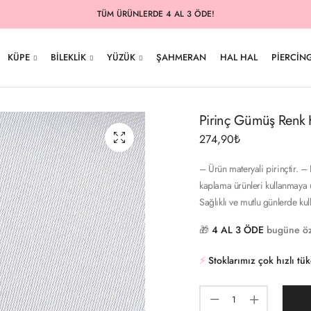
TÜM ÜRÜNLERDE 4 AL 3 ÖDE!
KÜPE
BILEKLIK
YÜZÜK
ŞAHMERAN
HAL HAL
PIERCIN
Pirinç Gümüş Renk 
274,90
₺
– Ürün materyali pirinçtir. – 
kaplama ürünleri kullanmaya u
Sağlıklı ve mutlu günlerde ku
🎁
4 AL 3 ÖDE
bugüne öz
⚡️
Stoklarımız çok hızlı tü