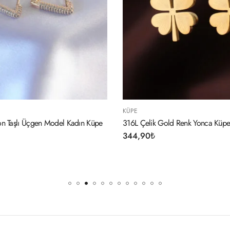
KÜPE
KÜPE
316L Çelik Gold Renk Yonca Küpe
316L Çelik Gümüş
344,90
₺
334,90
₺