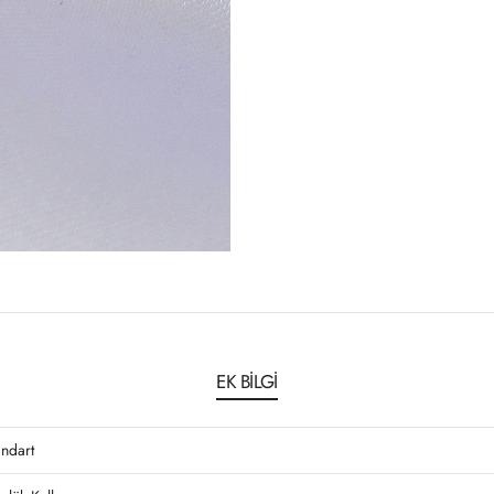
EK BILGI
andart