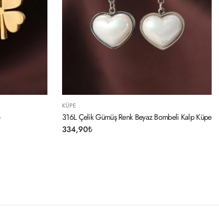
KÜPE
 Renk Beyaz Bombeli Kalp Küpe
Ş Harf Bayan Küpe
254,90
₺