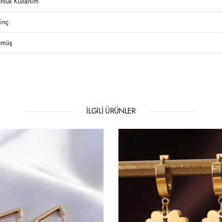
nlük Kullanım
rinç
müş
İLGILI ÜRÜNLER