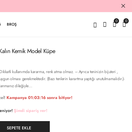
0
0
G
BROŞ
Kalın Kemik Model Küpe
Dikkatli kullanımda kararma, renk atma olmaz. – Ayrıca teninizin bijuteri ,
ygun olması gerekmektedir. (Bazı tenlerin karartma yaptığı unutulmamalıdır.)-
llanmanız dileğiyle…
el!
Kampanya
01:03:15
sonra bitiyor!
keniyor!
Şimdi sipariş ver!
SEPETE EKLE