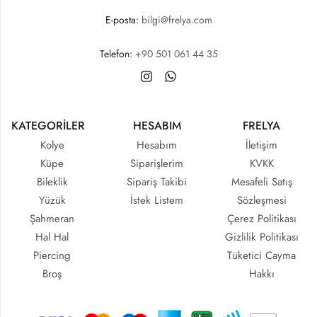
E-posta:
bilgi@frelya.com
Telefon:
+90 501 061 44 35
KATEGORİLER
HESABIM
FRELYA
Kolye
Hesabım
İletişim
Küpe
Siparişlerim
KVKK
Bileklik
Sipariş Takibi
Mesafeli Satış
Yüzük
İstek Listem
Sözleşmesi
Şahmeran
Çerez Politikası
Hal Hal
Gizlilik Politikası
Piercing
Tüketici Cayma
Broş
Hakkı