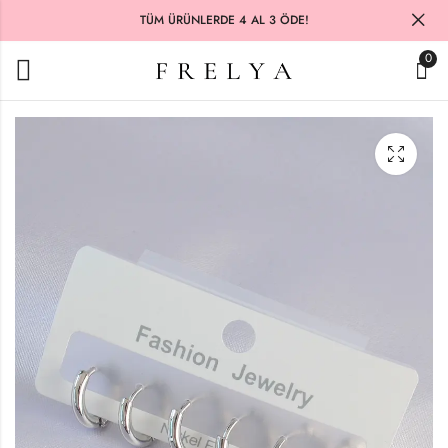
TÜM ÜRÜNLERDE 4 AL 3 ÖDE!
0