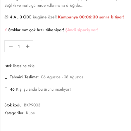
Sağlıklı ve mutlu günlerde kullanmanız dileğiyle…
🎁
4 AL 3 ÖDE
bugüne özel!
Kampanya
00:06:30
sonra bitiyor!
⚡️
Stoklarımız çok hızlı tükeniyor!
Şimdi sipariş ver!
İstek listesine ekle
Tahmini Teslimat:
06 Ağustos - 08 Ağustos
46
Kişi şu anda bu ürünü inceliyor!
Stok kodu:
BKP9003
Kategoriler:
Küpe