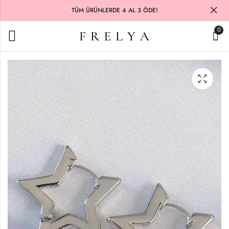
TÜM ÜRÜNLERDE 4 AL 3 ÖDE!
0