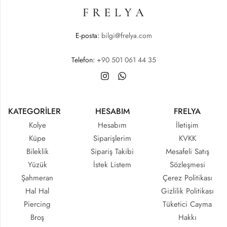
E-posta:
bilgi@frelya.com
Telefon:
+90 501 061 44 35
KATEGORİLER
HESABIM
FRELYA
Kolye
Hesabım
İletişim
Küpe
Siparişlerim
KVKK
Bileklik
Sipariş Takibi
Mesafeli Satış
Yüzük
İstek Listem
Sözleşmesi
Şahmeran
Çerez Politikası
Hal Hal
Gizlilik Politikası
Piercing
Tüketici Cayma
Broş
Hakkı