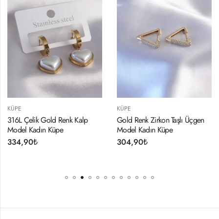
KÜPE
KÜPE
Çelik Gold Renk Kalp
Gold Renk Zirkon Taşlı Üçgen
Renkl
l Kadın Küpe
Model Kadın Küpe
254
,90
₺
304,90
₺