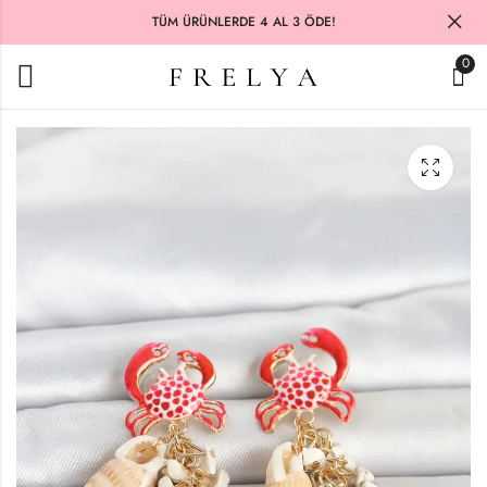
TÜM ÜRÜNLERDE 4 AL 3 ÖDE!
0