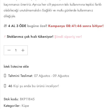
kaçınmanızı öneririz.-Ayrıca her cilt yapısının takı kullanımına tepkisi farklı
olabileceği unutulmamalıdır.-Sağlıklı ve mutlu günlerde kullanmanız
dileğiyle.
🎁
4 AL 3 ÖDE
bugüne özel!
Kampanya
08:41:46
sonra bitiyor!
⚡️
Stoklarımız çok hızlı tükeniyor!
Şimdi sipariş ver!
İstek listesine ekle
Tahmini Teslimat:
07 Ağustos - 09 Ağustos
46
Kişi şu anda bu ürünü inceliyor!
Stok kodu:
BKP11845
Kategoriler:
Küpe