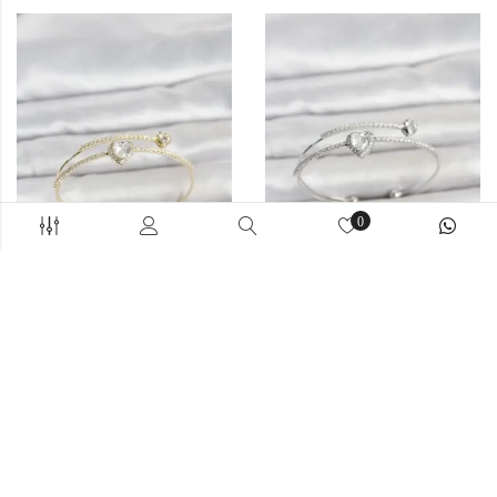
0
BAYAN BILEKLIK
BAYAN BILEKLIK
Pirinç Gold Renk Kalp Model
Pirinç Gümüş Renk Kalp Model
Zirkon Taşlı Kadın Bileklik
Zirkon Taşlı Kadın Bileklik
374,90
₺
374,90
₺